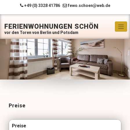
Skip
+49 (0) 3328 41786
fewo.schoen@web.de
to
content
FERIENWOHNUNGEN SCHÖN
Preise
Preise